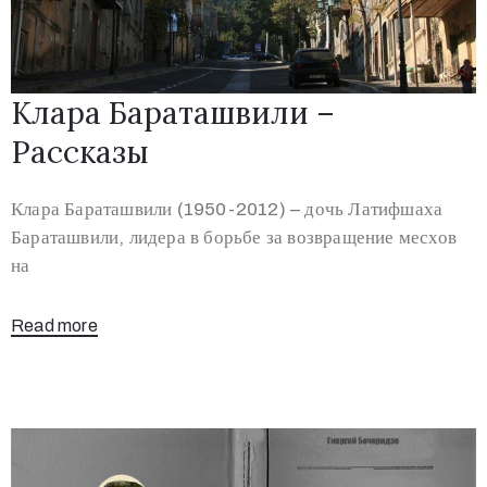
Клара Бараташвили –
Рассказы
Клара Бараташвили (1950-2012) – дочь Латифшаха
Бараташвили, лидера в борьбе за возвращение месхов
на
Read more