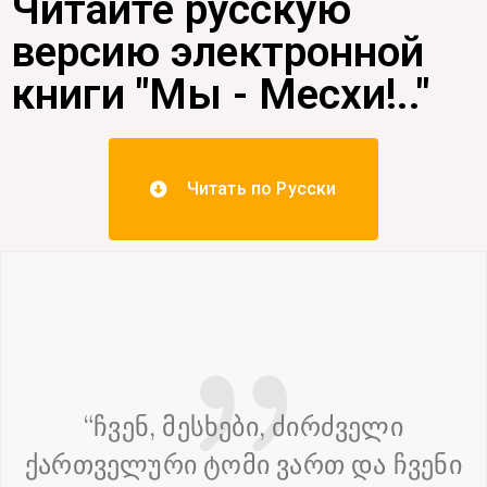
Читайте русскую
версию электронной
книги "Мы - Месхи!.."
Читать по Русски
“ჩვენ, მესხები, ძირძველი
ქართველური ტომი ვართ და ჩვენი