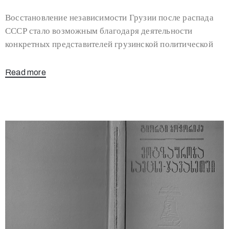
Восстановление независимости Грузии после распада
СССР стало возможным благодаря деятельности
конкретных представителей грузинской политической
Read more