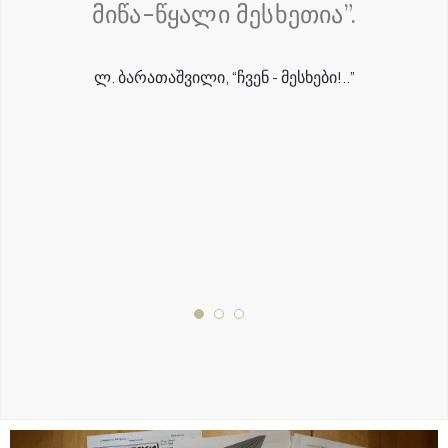
მიწა-წყალი მესხეთია”.
Ლ. ᲑᲐᲠᲐᲗᲐᲨᲕᲘᲚᲘ, “ᲩᲕᲔᲜ - ᲛᲔᲡᲮᲔᲑᲘ!..”