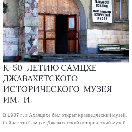
К 50-ЛЕТИЮ САМЦХЕ-
ДЖАВАХЕТСКОГО
ИСТОРИЧЕСКОГО МУЗЕЯ
ИМ. И.
В 1937 г. в Ахалцихе был открыт краеведческий музей.
Сейчас это Самцхе-Джавахетский исторический музей