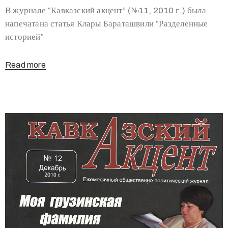
В журнале “Кавказский акцент” (№11, 2010 г.) была
напечатана статья Клары Бараташвили “Разделенные
историей”
Read more