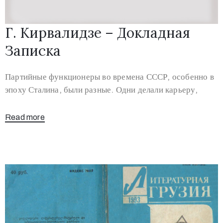
Г. Кирвалидзе – Докладная
Записка
Партийные функционеры во времена СССР, особенно в
эпоху Сталина, были разные. Одни делали карьеру,
Read more