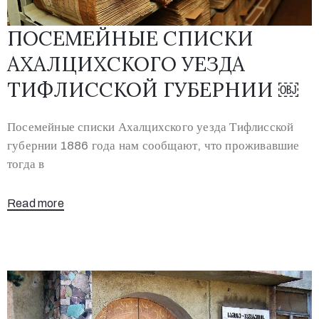
ПОСЕМЕЙНЫЕ СПИСКИ
АХАЛЦИХСКОГО УЕЗДА
ТИФЛИССКОЙ ГУБЕРНИИ ￼
Посемейные списки Ахалцихского уезда Тифлисской
губернии 1886 года нам сообщают, что проживавшие
тогда в
Read more