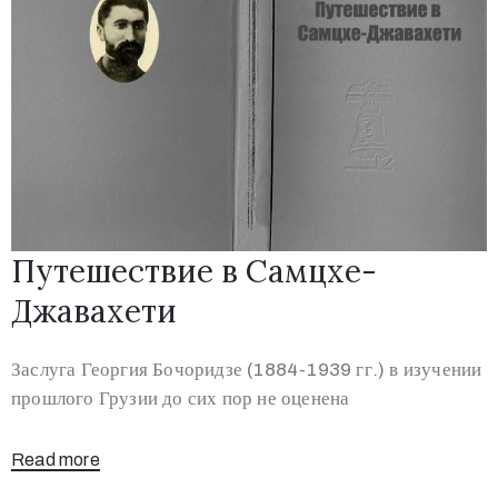
Путешествие в Самцхе-
Джавахети
Заслуга Георгия Бочоридзе (1884-1939 гг.) в изучении
прошлого Грузии до сих пор не оценена
Read more