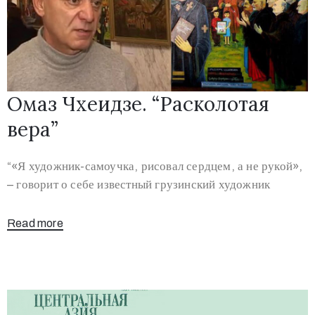
Омаз Чхеидзе. “Расколотая
вера”
“«Я художник-самоучка, рисовал сердцем, а не рукой»,
– говорит о себе известный грузинский художник
Read more