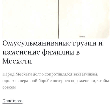
Омусульманивание грузин и
изменение фамилии в
Месхети
Народ Месхети долго сопротивлялся захватчикам,
однако в неравной борьбе потерпел поражение и, чтобы
совсем
Read more