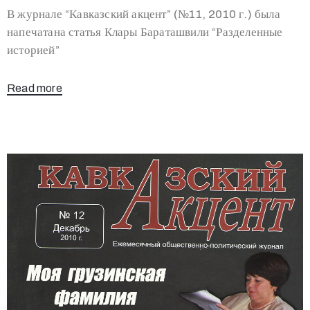
В журнале “Кавказский акцент” (№11, 2010 г.) была
напечатана статья Клары Бараташвили “Разделенные
историей”
Read more