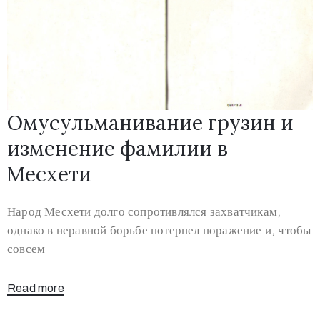
Омусульманивание грузин и
изменение фамилии в
Месхети
Народ Месхети долго сопротивлялся захватчикам,
однако в неравной борьбе потерпел поражение и, чтобы
совсем
Read more