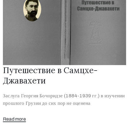
Путешествие в Самцхе-
Джавахети
Заслуга Георгия Бочоридзе (1884-1939 гг.) в изучении
прошлого Грузии до сих пор не оценена
Read more