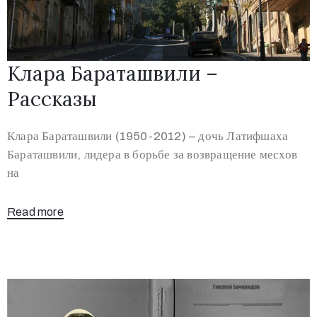
Клара Бараташвили –
Рассказы
Клара Бараташвили (1950-2012) – дочь Латифшаха
Бараташвили, лидера в борьбе за возвращение месхов
на
Read more