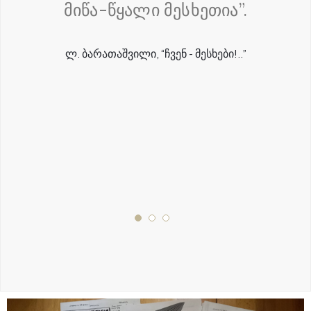
მიწა-წყალი მესხეთია”.
Ლ. ᲑᲐᲠᲐᲗᲐᲨᲕᲘᲚᲘ, “ᲩᲕᲔᲜ - ᲛᲔᲡᲮᲔᲑᲘ!..”