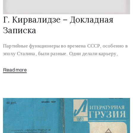
Г. Кирвалидзе – Докладная
Записка
Партийные функционеры во времена СССР, особенно в
эпоху Сталина, были разные. Одни делали карьеру,
Read more