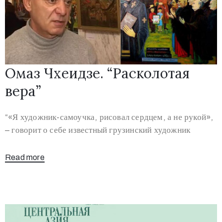
Омаз Чхеидзе. “Расколотая
вера”
“«Я художник-самоучка, рисовал сердцем, а не рукой»,
– говорит о себе известный грузинский художник
Read more