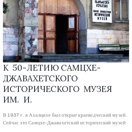
К 50-ЛЕТИЮ САМЦХЕ-
ДЖАВАХЕТСКОГО
ИСТОРИЧЕСКОГО МУЗЕЯ
ИМ. И.
В 1937 г. в Ахалцихе был открыт краеведческий музей.
Сейчас это Самцхе-Джавахетский исторический музей