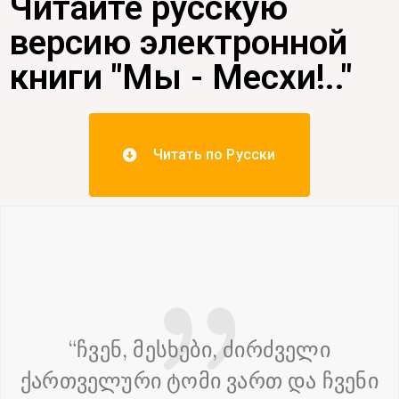
Читайте русскую
версию электронной
книги "Мы - Месхи!.."
Читать по Русски
“ჩვენ, მესხები, ძირძველი
ქართველური ტომი ვართ და ჩვენი